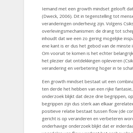
Iemand met een growth mindset gelooft dat j
(Dweck, 2006). Dit in tegenstelling tot me
veranderingen onderhevig zijn. Volgens Csi
overlevingsmechanismen: de drang tot schepp
inhoudt dat we een zo gering mogelijke insp
ene kant is er dus het gebod van de minste i
Om vooruit te komen is het echter belangri
het plezier dat ontdekkingen opleveren (Csi
verandering en verbetering hoger in te scha
Een growth mindset bestaat uit een combina
ten derde het hebben van een rijke fantasie,
onderzoek blijkt dat deze drie begrippen, op
begrippen zijn dus sterk aan elkaar gerel
positieve relatie bestaat tussen flow (de c
gericht is op veranderen en verbeteren word
onderhavige onderzoek blijkt dat er inderdaa