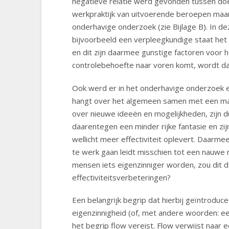
negatieve relatie werd gevonden tussen doelma
werkpraktijk van uitvoerende beroepen maar
onderhavige onderzoek (zie Bijlage B). In de
bijvoorbeeld een verpleegkundige staat het u
en dit zijn daarmee gunstige factoren voor h
controlebehoefte naar voren komt, wordt 
Ook werd er in het onderhavige onderzoek ee
hangt over het algemeen samen met een mati
over nieuwe ideeën en mogelijkheden, zijn 
daarentegen een minder rijke fantasie en zi
wellicht meer effectiviteit oplevert. Daarme
te werk gaan leidt misschien tot een nauwe n
mensen iets eigenzinniger worden, zou dit d
effectiviteitsverbeteringen?
Een belangrijk begrip dat hierbij geïntroduce
eigenzinnigheid (of, met andere woorden: ee
het begrip flow vereist. Flow verwijst naar