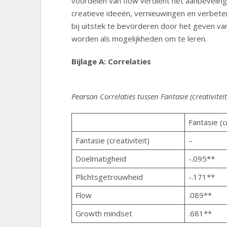
voordelen van flow verdient het aanbeveling
creatieve ideeën, vernieuwingen en verbete
bij uitstek te bevorderen door het geven va
worden als mogelijkheden om te leren.
Bijlage A: Correlaties
Pearson Correlaties tussen Fantasie (creativit
Fantasie (c
Fantasie (creativiteit)
–
Doelmatigheid
-.095**
Plichtsgetrouwheid
-.171**
Flow
.089**
Growth mindset
.681**