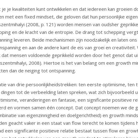
e je kwaliteiten kunt ontwikkelen en dat iedereen kan groeien d
nsen met een fixed mindset, die geloven dat hun persoonlijke ei
kszentmihalyi (2008, p. 121) worden mensen van oudsher geprikke
ing en de kracht van de entropie. De drang tot schepping vergt v
anning leveren. Beide mechanismen zijn noodzakelijk en laten on
nspanning en aan de andere kant de eis van groei en creativiteit. 
jk dat mensen voldoende geprikkeld worden door het genot dat 
kszentmihalyi, 2008). Hiertoe is het van belang om een growth m
tten dan de neiging tot ontspanning.
tie van drie persoonlijkheidstrekken: ten eerste optimisme, te
 dingen tot de verbeelding laten spreken, wat zich bijvoorbeeld 
timisme, veranderingen en fantasie, een significante positieve r
ateerd en vormen samen één concept. Dat concept noemen we de 
ombinatie van eigenzinnigheid en doelgerichtheid) en growth mi
en geacht vaker in een staat van flow terecht te komen tijdens h
d een significante positieve relatie bestaat tussen flow en growt