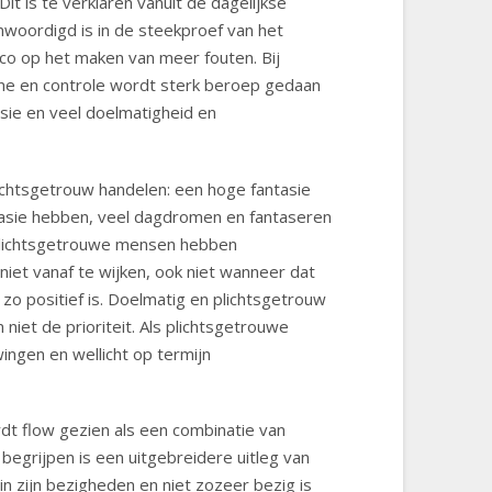
it is te verklaren vanuit de dagelijkse
woordigd is in de steekproef van het
ico op het maken van meer fouten. Bij
line en controle wordt sterk beroep gedaan
asie en veel doelmatigheid en
ichtsgetrouw handelen: een hoge fantasie
tasie hebben, veel dagdromen en fantaseren
 Plichtsgetrouwe mensen hebben
iet vanaf te wijken, ook niet wanneer dat
 zo positief is. Doelmatig en plichtsgetrouw
iet de prioriteit. Als plichtsgetrouwe
ingen en wellicht op termijn
ordt flow gezien als een combinatie van
begrijpen is een uitgebreidere uitleg van
in zijn bezigheden en niet zozeer bezig is