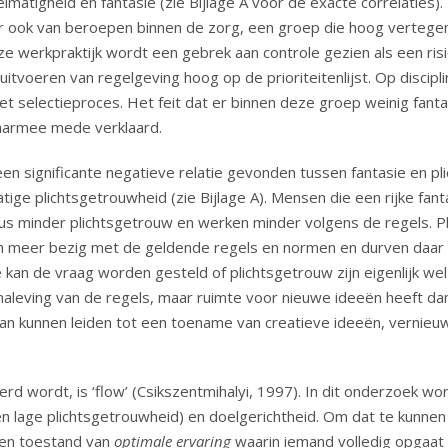
tigheid en fantasie (zie Bijlage A voor de exacte correlaties). D
 ook van beroepen binnen de zorg, een groep die hoog vertegen
ze werkpraktijk wordt een gebrek aan controle gezien als een ris
itvoeren van regelgeving hoog op de prioriteitenlijst. Op discip
et selectieproces. Het feit dat er binnen deze groep weinig fant
daarmee mede verklaard.
n significante negatieve relatie gevonden tussen fantasie en pl
ge plichtsgetrouwheid (zie Bijlage A). Mensen die een rijke fan
dus minder plichtsgetrouw en werken minder volgens de regels.
jn meer bezig met de geldende regels en normen en durven daar n
e kan de vraag worden gesteld of plichtsgetrouw zijn eigenlijk wel
aleving van de regels, maar ruimte voor nieuwe ideeën heeft dan n
an kunnen leiden tot een toename van creatieve ideeën, vernieuw
erd wordt, is ‘flow’ (Csikszentmihalyi, 1997). In dit onderzoek w
n lage plichtsgetrouwheid) en doelgerichtheid. Om dat te kunnen 
 een toestand van
optimale ervaring
waarin iemand volledig opgaat 