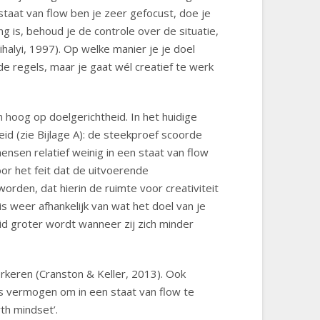
taat van flow ben je zeer gefocust, doe je
g is, behoud je de controle over de situatie,
halyi, 1997). Op welke manier je je doel
de regels, maar je gaat wél creatief te werk
 hoog op doelgerichtheid. In het huidige
id (zie Bijlage A): de steekproef scoorde
sen relatief weinig in een staat van flow
or het feit dat de uitvoerende
rden, dat hierin de ruimte voor creativiteit
s weer afhankelijk van wat het doel van je
id groter wordt wanneer zij zich minder
erkeren (Cranston & Keller, 2013). Ook
s vermogen om in een staat van flow te
th mindset’.