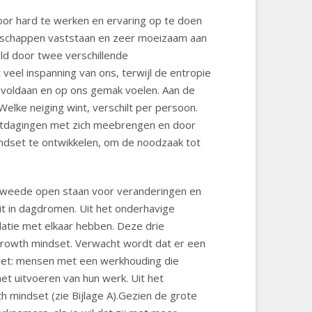
oor hard te werken en ervaring op te doen
genschappen vaststaan en zeer moeizaam aan
ld door twee verschillende
eel inspanning van ons, terwijl de entropie
s voldaan en op ons gemak voelen. Aan de
Welke neiging wint, verschilt per persoon.
uitdagingen met zich meebrengen en door
indset te ontwikkelen, om de noodzaak tot
n tweede open staan voor veranderingen en
uit in dagdromen. Uit het onderhavige
elatie met elkaar hebben. Deze drie
growth mindset. Verwacht wordt dat er een
ndset: mensen met een werkhouding die
et uitvoeren van hun werk. Uit het
h mindset (zie Bijlage A).Gezien de grote