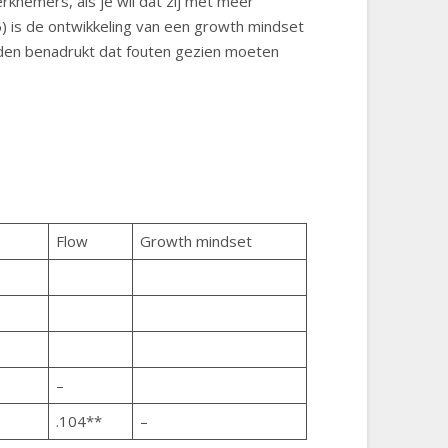
knemers, als je wil dat zij met meer
) is de ontwikkeling van een growth mindset
orden benadrukt dat fouten gezien moeten
Flow
Growth mindset
–
.104**
–