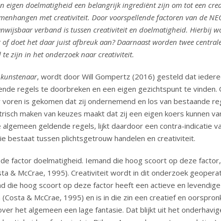
n eigen doelmatigheid een belangrijk ingrediënt zijn om tot een cre
enhangen met creativiteit. Door voorspellende factoren van de NEO-
nwijsbaar verband is tussen creativiteit en doelmatigheid. Hierbij 
eit of doet het daar juist afbreuk aan? Daarnaast worden twee central
te zijn in het onderzoek naar creativiteit.
 kunstenaar
, wordt door Will Gompertz (2016) gesteld dat iederee
ende regels te doorbreken en een eigen gezichtspunt te vinden. 
 voren is gekomen dat zij ondernemend en los van bestaande rege
trisch maken van keuzes maakt dat zij een eigen koers kunnen var
gemeen geldende regels, lijkt daardoor een contra-indicatie van 
ie bestaat tussen plichtsgetrouw handelen en creativiteit.
e factor doelmatigheid. Iemand die hoog scoort op deze factor, h
ta & McCrae, 1995). Creativiteit wordt in dit onderzoek geoperat
d die hoog scoort op deze factor heeft een actieve en levendige 
n (Costa & McCrae, 1995) en is in die zin een creatief en oorspro
ver het algemeen een lage fantasie. Dat blijkt uit het onderhavig