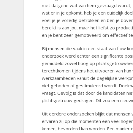
met datgene wat van hem gevraagd wordt, maa
wat er in je opkomt, heb je een duidelijk doe
voel je je volledig betrokken en ben je bove
bereikt is aan jou, maar het liefst zo produc
en je bent zeer gemotiveerd om effectief t
Bij mensen die vaak in een staat van flow ko
onderzoek werd echter een significante posi
gemiddeld zowel hoog op plichtsgetrouwheid
terechtkomen tijdens het uitvoeren van hun 
werkzaamheden vanuit de dagelijkse werkprak
niet geboden of gestimuleerd wordt. Doelmati
vraagt. Gevolg is dat door de kandidaten nie
plichtsgetrouw gedragen. Dit zou een nieuw
Uit eerdere onderzoeken blijkt dat mensen we
ervaren zij op die momenten een veel hoger
komen, bevorderd kan worden. Een manier om