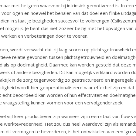
r met hetgeen waarvoor hij intrinsiek gemotiveerd is. In een s
l voor ogen en hoewel het behalen van dat doel een flinke uitdagin
ndien in staat je bezigheden succesvol te volbrengen (Csikszentmi
tief mogelijk. Je bent dus niet zozeer bezig met het opvolgen van 
e werken en verbeteringen door te voeren.
men, wordt verwacht dat zij laag scoren op plichtsgetrouwheid en
tieve relatie gevonden tussen plichtsgetrouwheid en doelmatighe
 als op doelmatigheid. Daarmee kan worden gesteld dat deze men
werk of andere bezigheden. Dit kan mogelijk verklaard worden do
tijk in de zorg tegenwoordig zo gestructureerd en ingeregeld wo
gheid wordt hier geoperationaliseerd naar effectief zijn en dat i
t echt beoordeeld kan worden of hun effectiviteit en doelmatighe
e vraagstelling kunnen vormen voor een vervolgonderzoek.
l vijf keer productiever zijn wanneer zij in een staat van flow v
e werktevredenheid. Het zou dus heel waardevol zijn als iemand
 dit vermogen te bevorderen, is het ontwikkelen van een ‘grow