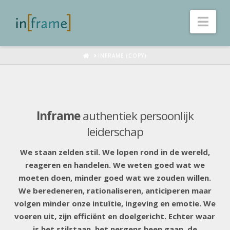
Nav
HOME
INFRAME (COPY)
Inframe
authentiek persoonlijk
leiderschap
We staan zelden stil. We lopen rond in de wereld,
reageren en handelen. We weten goed wat we
moeten doen, minder goed wat we zouden willen.
We beredeneren, rationaliseren, anticiperen maar
volgen minder onze intuïtie, ingeving en emotie. We
voeren uit, zijn efficiënt en doelgericht. Echter waar
is het stilstaan, het nergens heen gaan, de